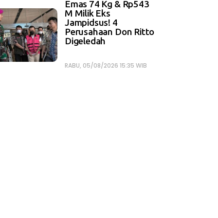
Emas 74 Kg & Rp543
M Milik Eks
Jampidsus! 4
Perusahaan Don Ritto
Digeledah
RABU, 05/08/2026 15:35 WIB