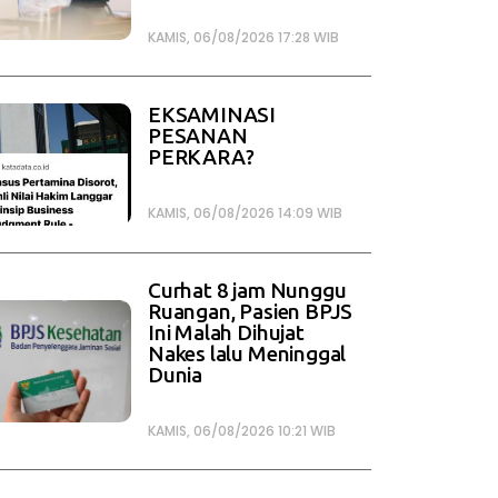
KAMIS, 06/08/2026 17:28 WIB
EKSAMINASI
PESANAN
PERKARA?
KAMIS, 06/08/2026 14:09 WIB
Curhat 8 jam Nunggu
Ruangan, Pasien BPJS
Ini Malah Dihujat
Nakes lalu Meninggal
Dunia
KAMIS, 06/08/2026 10:21 WIB