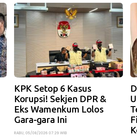
KPK Setop 6 Kasus
D
Korupsi! Sekjen DPR &
U
Eks Wamenkum Lolos
T
Gara-gara Ini
F
K
RABU, 05/08/2026 07:29 WIB