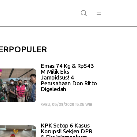
ERPOPULER
Emas 74 Kg & Rp543
M Milik Eks
Jampidsus! 4
Perusahaan Don Ritto
Digeledah
RABU, 05/08/2026 15:35 WIB
KPK Setop 6 Kasus
Korupsi! Sekjen DPR