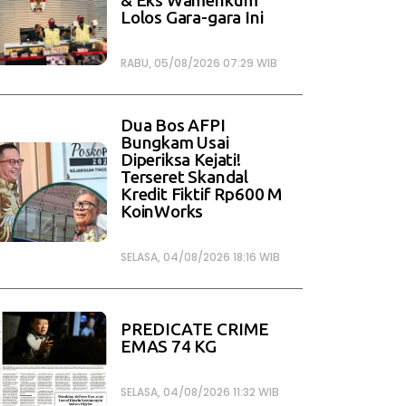
& Eks Wamenkum
Lolos Gara-gara Ini
RABU, 05/08/2026 07:29 WIB
Dua Bos AFPI
Bungkam Usai
Diperiksa Kejati!
Terseret Skandal
Kredit Fiktif Rp600 M
KoinWorks
SELASA, 04/08/2026 18:16 WIB
PREDICATE CRIME
EMAS 74 KG
SELASA, 04/08/2026 11:32 WIB