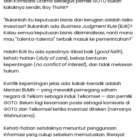
dan Komisaris Utama sekaligus pemilik GOTO bukan
kakaknya sendiri, Boy Thohir?
"Bukankah itu keputusan bisnis dan kerugian adalah risiko
investasi? Bukankah ada
Business Judgment Rule
(BJR)?
Kalau semua keputusan bisnis dikriminalisasi, nanti mana
mau "talenta-talenta" terbaik masuk ke pemerintahan?"
Halah! BJR itu ada syaratnya: itikad baik (
good faith
),
kehati-hatian (
duty of care
), bebas benturan
kepentingan (
no conflict of interest
), dan tidak melawan
hukum.
Konflik kepentingan jelas ada: kakak-beradik adalah
Menteri BUMN — yang mewakili pemegang saham
negara di Telkom sebagai induk Telkomsel — dan pemilik
GOTO. Belum lagi kesamaan posisi sebagai komisaris di
GOTO dan Telkomsel ketika investasi diteken (namanya
Wishnutama).
Kehati-hatian setidaknya menuntut penggunaan
informasi yang cukup sebelum memutuskan. Riwayat