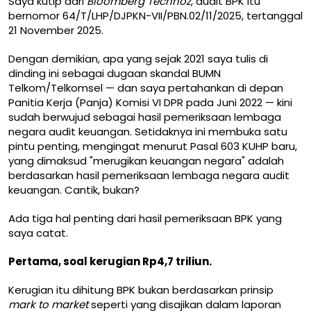
Saya kutip dari
Bloomberg Technoz
, audit BPK itu
bernomor 64/T/LHP/DJPKN-VII/PBN.02/11/2025, tertanggal
21 November 2025.
Dengan demikian, apa yang sejak 2021 saya tulis di
dinding ini sebagai dugaan skandal BUMN
Telkom/Telkomsel — dan saya pertahankan di depan
Panitia Kerja (Panja) Komisi VI DPR pada Juni 2022 — kini
sudah berwujud sebagai hasil pemeriksaan lembaga
negara audit keuangan. Setidaknya ini membuka satu
pintu penting, mengingat menurut Pasal 603 KUHP baru,
yang dimaksud "merugikan keuangan negara" adalah
berdasarkan hasil pemeriksaan lembaga negara audit
keuangan. Cantik, bukan?
Ada tiga hal penting dari hasil pemeriksaan BPK yang
saya catat.
Pertama, soal kerugian Rp4,7 triliun.
Kerugian itu dihitung BPK bukan berdasarkan prinsip
mark to market
seperti yang disajikan dalam laporan