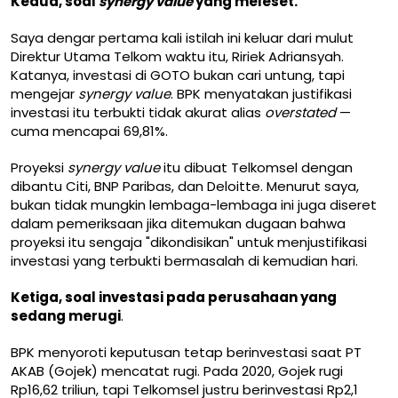
Kedua, soal
synergy value
yang meleset.
Saya dengar pertama kali istilah ini keluar dari mulut
Direktur Utama Telkom waktu itu, Ririek Adriansyah.
Katanya, investasi di GOTO bukan cari untung, tapi
mengejar
synergy value
. BPK menyatakan justifikasi
investasi itu terbukti tidak akurat alias
overstated
—
cuma mencapai 69,81%.
Proyeksi
synergy value
itu dibuat Telkomsel dengan
dibantu Citi, BNP Paribas, dan Deloitte. Menurut saya,
bukan tidak mungkin lembaga-lembaga ini juga diseret
dalam pemeriksaan jika ditemukan dugaan bahwa
proyeksi itu sengaja "dikondisikan" untuk menjustifikasi
investasi yang terbukti bermasalah di kemudian hari.
Ketiga, soal investasi pada perusahaan yang
sedang merugi
.
BPK menyoroti keputusan tetap berinvestasi saat PT
AKAB (Gojek) mencatat rugi. Pada 2020, Gojek rugi
Rp16,62 triliun, tapi Telkomsel justru berinvestasi Rp2,1