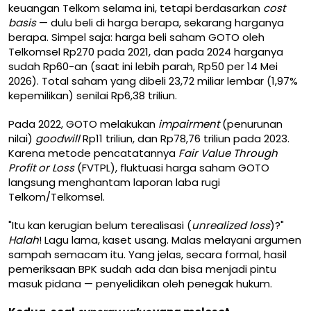
keuangan Telkom selama ini, tetapi berdasarkan
cost
basis
— dulu beli di harga berapa, sekarang harganya
berapa. Simpel saja: harga beli saham GOTO oleh
Telkomsel Rp270 pada 2021, dan pada 2024 harganya
sudah Rp60-an (saat ini lebih parah, Rp50 per 14 Mei
2026). Total saham yang dibeli 23,72 miliar lembar (1,97%
kepemilikan) senilai Rp6,38 triliun.
Pada 2022, GOTO melakukan
impairment
(penurunan
nilai)
goodwill
Rp11 triliun, dan Rp78,76 triliun pada 2023.
Karena metode pencatatannya
Fair Value Through
Profit or Loss
(FVTPL), fluktuasi harga saham GOTO
langsung menghantam laporan laba rugi
Telkom/Telkomsel.
"Itu kan kerugian belum terealisasi (
unrealized loss
)?"
Halah
! Lagu lama, kaset usang. Malas melayani argumen
sampah semacam itu. Yang jelas, secara formal, hasil
pemeriksaan BPK sudah ada dan bisa menjadi pintu
masuk pidana — penyelidikan oleh penegak hukum.