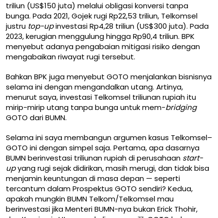
triliun (US$150 juta) melalui obligasi konversi tanpa
bunga. Pada 2021, Gojek rugi Rp22,53 triliun, Telkomsel
justru
top-up
investasi Rp4,28 triliun (US$300 juta). Pada
2023, kerugian menggulung hingga Rp90,4 triliun. BPK
menyebut adanya pengabaian mitigasi risiko dengan
mengabaikan riwayat rugi tersebut.
Bahkan BPK juga menyebut GOTO menjalankan bisnisnya
selama ini dengan mengandalkan utang. Artinya,
menurut saya, investasi Telkomsel triliunan rupiah itu
mirip-mirip utang tanpa bunga untuk mem-
bridging
GOTO dari BUMN.
Selama ini saya membangun argumen kasus Telkomsel–
GOTO ini dengan simpel saja. Pertama, apa dasarnya
BUMN berinvestasi triliunan rupiah di perusahaan
start-
up
yang rugi sejak didirikan, masih merugi, dan tidak bisa
menjamin keuntungan di masa depan — seperti
tercantum dalam Prospektus GOTO sendiri? Kedua,
apakah mungkin BUMN Telkom/Telkomsel mau
berinvestasi jika Menteri BUMN-nya bukan Erick Thohir,