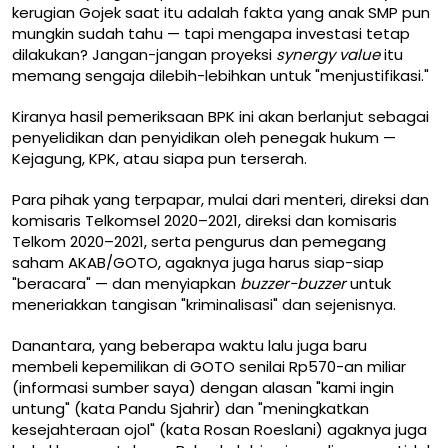
kerugian Gojek saat itu adalah fakta yang anak SMP pun
mungkin sudah tahu — tapi mengapa investasi tetap
dilakukan? Jangan-jangan proyeksi
synergy value
itu
memang sengaja dilebih-lebihkan untuk "menjustifikasi."
Kiranya hasil pemeriksaan BPK ini akan berlanjut sebagai
penyelidikan dan penyidikan oleh penegak hukum —
Kejagung, KPK, atau siapa pun terserah.
Para pihak yang terpapar, mulai dari menteri, direksi dan
komisaris Telkomsel 2020–2021, direksi dan komisaris
Telkom 2020–2021, serta pengurus dan pemegang
saham AKAB/GOTO, agaknya juga harus siap-siap
"beracara" — dan menyiapkan
buzzer-buzzer
untuk
meneriakkan tangisan "kriminalisasi" dan sejenisnya.
Danantara, yang beberapa waktu lalu juga baru
membeli kepemilikan di GOTO senilai Rp570-an miliar
(informasi sumber saya) dengan alasan "kami ingin
untung" (kata Pandu Sjahrir) dan "meningkatkan
kesejahteraan ojol" (kata Rosan Roeslani) agaknya juga