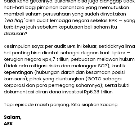
bakal kena getahnya. Bukankah bisa juga dianggap tidak
hati-hati bagi pimpinan Danantara yang memutuskan
membeli saham perusahaan yang sudah dinyatakan
"red flag"
oleh audit lembaga negara sekelas BPK — yang
terbitnya jauh sebelum keputusan beli saham itu
dilakukan?
Kesimpulan saya: per audit BPK ini keluar, setidaknya lima
hal penting bisa dicatat sebagai dugaan kuat tipikor —
kerugian negara Rp4,7 triliun; perbuatan melawan hukum
(tidak ada mitigasi risiko dan melanggar SOP); konflik
kepentingan (hubungan darah dan kesamaan posisi
komisaris); pihak yang diuntungkan (GOTO sebagai
korporasi dan para pemegang sahamnya); serta bukti
dokumentasi aliran dana investasi Rp6,38 triliun.
Tapi episode masih panjang. Kita siapkan kacang.
Salam,
AEK