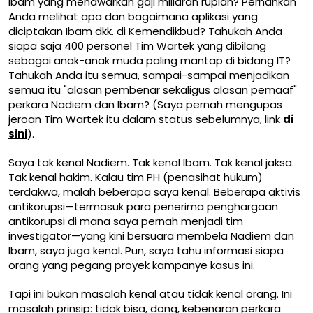
Ibam yang menawarkan gaji miliaran rupiah? Pernahkah
Anda melihat apa dan bagaimana aplikasi yang
diciptakan Ibam dkk. di Kemendikbud? Tahukah Anda
siapa saja 400 personel Tim Wartek yang dibilang
sebagai anak-anak muda paling mantap di bidang IT?
Tahukah Anda itu semua, sampai-sampai menjadikan
semua itu "alasan pembenar sekaligus alasan pemaaf"
perkara Nadiem dan Ibam? (Saya pernah mengupas
jeroan Tim Wartek itu dalam status sebelumnya, link
di
sini
).
Saya tak kenal Nadiem. Tak kenal Ibam. Tak kenal jaksa.
Tak kenal hakim. Kalau tim PH (penasihat hukum)
terdakwa, malah beberapa saya kenal. Beberapa aktivis
antikorupsi—termasuk para penerima penghargaan
antikorupsi di mana saya pernah menjadi tim
investigator—yang kini bersuara membela Nadiem dan
Ibam, saya juga kenal. Pun, saya tahu informasi siapa
orang yang pegang proyek kampanye kasus ini.
Tapi ini bukan masalah kenal atau tidak kenal orang. Ini
masalah prinsip: tidak bisa, dong, kebenaran perkara