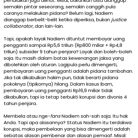
pendidikan juga dilihat. Misal, bukankah bisa dianggap
semakin pintar seseorang, semakin canggih pula
caranya melakukan pidana? Belum lagi, Nadiem
dianggap berbelit-belit ketika diperiksa, bukan
justice
collaborator
, dan lain-lain.
Tapi, apakah layak Nadiem dituntut membayar uang
pengganti sampai Rp5,6 triliun (Rp800 miliar + Rp4,8
triliun) subsider 9 tahun penjara? Layak dan boleh-boleh
saja. Itu masih dalam batas kewenangan jaksa yang
dibolehkan oleh aturan. Lagipula perlu dimengerti,
pembayaran uang pengganti adalah pidana tambahan.
Jika tak dikabulkan hakim pun, tidak berarti pidana
pokoknya (tipikornya) hilang. Dalam kasus Ibam,
pembayaran uang pengganti Rp16,9 miliar tidak
dikabulkan, tapi ia tetap terbukti korupsi dan divonis 4
tahun penjara.
Membela atau nge-
fans
Nadiem sah-sah saja. Itu hak
Anda. Tapi apa alasannya? Status Nadiem itu terdakwa
korupsi, maka pembelaan yang bisa dimengerti adalah
sebatas alasan pembenar dan alasan pemaaf. Misal: