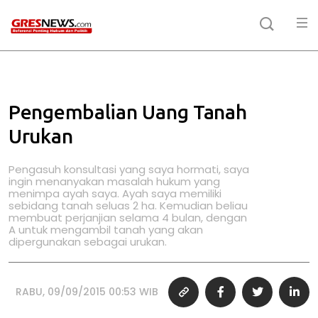
Pengembalian Uang Tanah
Urukan
Pengasuh konsultasi yang saya hormati, saya
ingin menanyakan masalah hukum yang
menimpa ayah saya. Ayah saya memiliki
sebidang tanah seluas 2 ha. Kemudian beliau
membuat perjanjian selama 4 bulan, dengan
A untuk mengambil tanah yang akan
dipergunakan sebagai urukan.
RABU, 09/09/2015 00:53 WIB