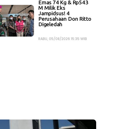
Emas 74 Kg & Rp543
M Milik Eks
Jampidsus! 4
Perusahaan Don Ritto
Digeledah
RABU, 05/08/2026 15:35 WIB