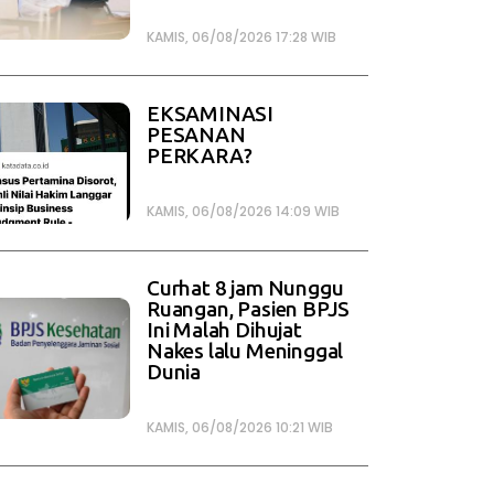
KAMIS, 06/08/2026 17:28 WIB
EKSAMINASI
PESANAN
PERKARA?
KAMIS, 06/08/2026 14:09 WIB
Curhat 8 jam Nunggu
Ruangan, Pasien BPJS
Ini Malah Dihujat
Nakes lalu Meninggal
Dunia
KAMIS, 06/08/2026 10:21 WIB