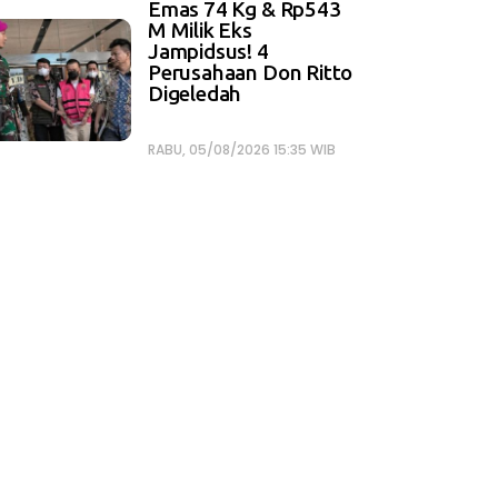
Emas 74 Kg & Rp543
M Milik Eks
Jampidsus! 4
Perusahaan Don Ritto
Digeledah
RABU, 05/08/2026 15:35 WIB