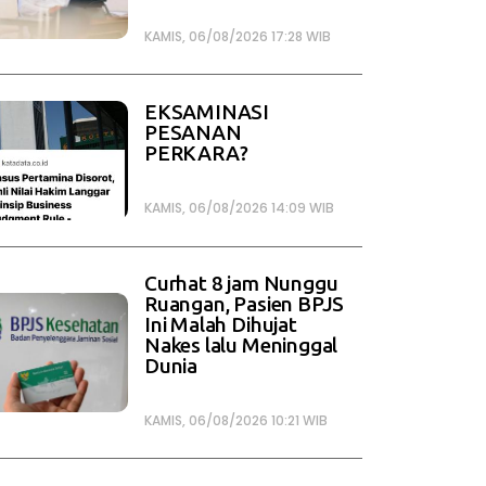
KAMIS, 06/08/2026 17:28 WIB
EKSAMINASI
PESANAN
PERKARA?
KAMIS, 06/08/2026 14:09 WIB
Curhat 8 jam Nunggu
Ruangan, Pasien BPJS
Ini Malah Dihujat
Nakes lalu Meninggal
Dunia
KAMIS, 06/08/2026 10:21 WIB